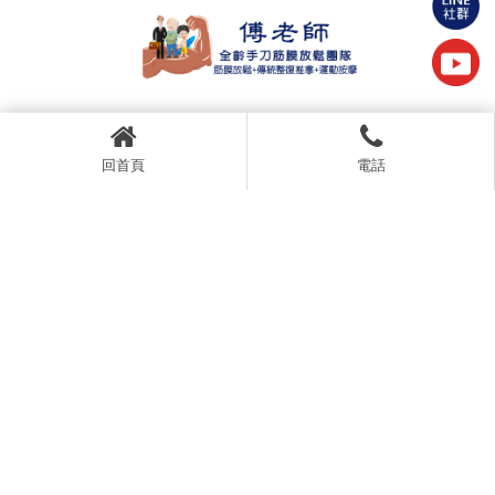
0925168996
回首頁
電話
@095xqqbt
cattle0906@gmail.com
桃園市平鎮區文心路118號1樓
中壢店長 : 蘇愛咪老師 LINE：@105rrxyu
桃園市中壢區新生路278之1號1樓
八德店長：黃米亞老師 LINE：@295ipabg
桃園市八德區福國北街193號2樓
桃園店長：陳婕咪老師 LINE：@326pdqpn